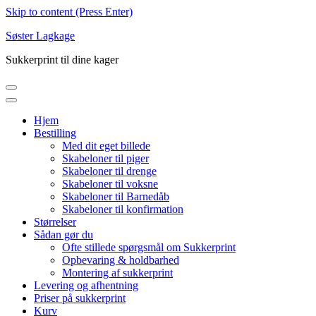
Skip to content (Press Enter)
Søster Lagkage
Sukkerprint til dine kager
Hjem
Bestilling
Med dit eget billede
Skabeloner til piger
Skabeloner til drenge
Skabeloner til voksne
Skabeloner til Barnedåb
Skabeloner til konfirmation
Størrelser
Sådan gør du
Ofte stillede spørgsmål om Sukkerprint
Opbevaring & holdbarhed
Montering af sukkerprint
Levering og afhentning
Priser på sukkerprint
Kurv