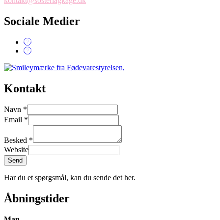
kontakt@sosterlagkage.dk
Sociale Medier
Kontakt
Navn
*
Email
*
Besked
*
Website
Send
Har du et spørgsmål, kan du sende det her.
Åbningstider
Man