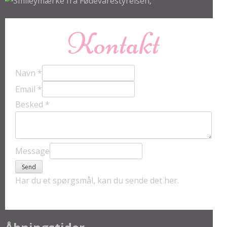
Kontakt
Navn
*
Email
*
Besked
*
Message
Send
Har du et spørgsmål, kan du sende det her.