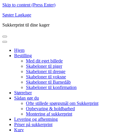
Skip to content (Press Enter)
Søster Lagkage
Sukkerprint til dine kager
Hjem
Bestilling
Med dit eget billede
Skabeloner til piger
Skabeloner til drenge
Skabeloner til voksne
Skabeloner til Barnedåb
Skabeloner til konfirmation
Størrelser
Sådan gør du
Ofte stillede spørgsmål om Sukkerprint
Opbevaring & holdbarhed
Montering af sukkerprint
Levering og afhentning
Priser på sukkerprint
Kurv