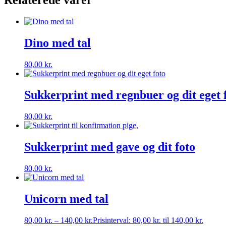
Relaterede varer
Dino med tal
80,00
kr.
Sukkerprint med regnbuer og dit eget 
80,00
kr.
Sukkerprint med gave og dit foto
80,00
kr.
Unicorn med tal
80,00
kr.
–
140,00
kr.
Prisinterval: 80,00 kr. til 140,00 kr.