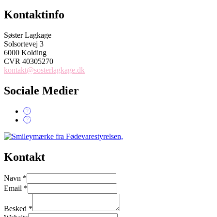
Kontaktinfo
Søster Lagkage
Solsortevej 3
6000 Kolding
CVR 40305270
kontakt@sosterlagkage.dk
Sociale Medier
Kontakt
Navn
*
Email
*
Besked
*