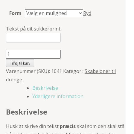
Form
Ryd
Tekst på dit sukkerprint
T-
rex
Tilføj til kurv
med
Varenummer (SKU):
1041
Kategori:
Skabeloner til
sommerfugl
drenge
antal
Beskrivelse
Yderligere information
Beskrivelse
Husk at skrive din tekst
præcis
skal som den skal stå