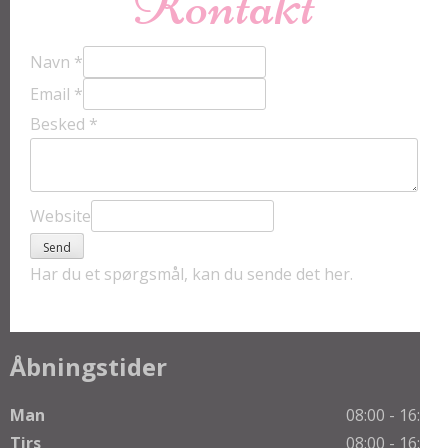
Kontakt
Navn
*
Email
*
Besked
*
Website
Send
Har du et spørgsmål, kan du sende det her.
Åbningstider
Man
08:00 - 16:00
Tirs
08:00 - 16:00