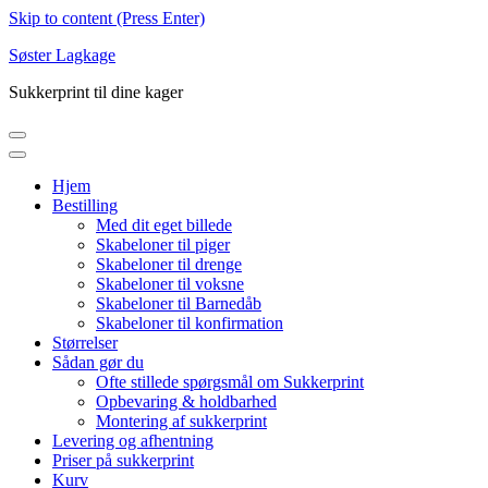
Skip to content (Press Enter)
Søster Lagkage
Sukkerprint til dine kager
Hjem
Bestilling
Med dit eget billede
Skabeloner til piger
Skabeloner til drenge
Skabeloner til voksne
Skabeloner til Barnedåb
Skabeloner til konfirmation
Størrelser
Sådan gør du
Ofte stillede spørgsmål om Sukkerprint
Opbevaring & holdbarhed
Montering af sukkerprint
Levering og afhentning
Priser på sukkerprint
Kurv