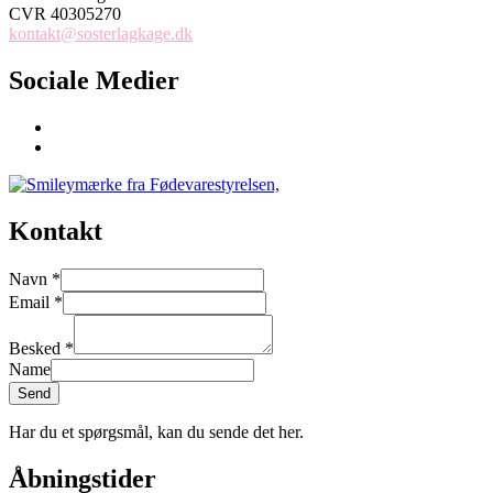
CVR 40305270
kontakt@sosterlagkage.dk
Sociale Medier
Kontakt
Navn
*
Email
*
Besked
*
Name
Send
Har du et spørgsmål, kan du sende det her.
Åbningstider